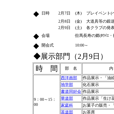
◆
日時
2月7日
(木)
プレイベント(ペ
2月8日
(金)
大道具等の鍛送・
2月9日
(土)
各クラブの発表(
◆
会場
但馬長寿の郷(ﾎﾜｲｴ
◆
開会式
10:00～
◆展示部門（2月9日）
時 間
部 名
内
西洋画部
作品展示・「油
地学部
化石展示
書道同好会
作品展示
華道部
作品展示「生け
9：00～15：
00
家庭科
お菓子の販売・
茶道部
お茶席