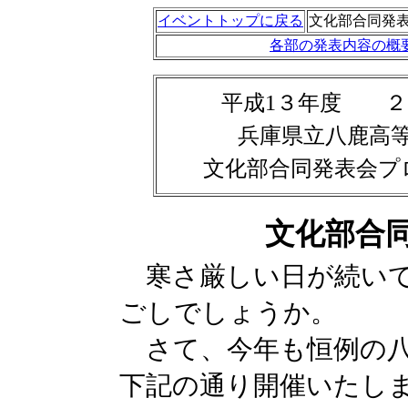
イベントトップに戻る
文化部合同発
各部の発表内容の概
平成1３年度
２
兵庫県立八鹿高
文化部合同発表会プ
文化部合
寒さ厳しい日が続いて
ごしでしょうか。
さて、今年も恒例の八
下記の通り開催いたし