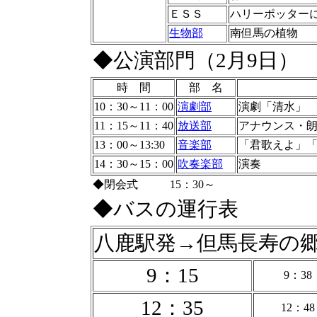
ＥＳＳ
ハリーポッター
生物部
南但馬の植物
◆公演部門（2月9日）
時 間
部 名
10：30～11：00
演劇部
演劇「清水」
11：15～11：40
放送部
アナウンス・
13：00～13:30
音楽部
「君歌えよ」
14：30～15：00
吹奏楽部
演奏
◆閉会式
15：30～
◆バスの運行表
八鹿駅発→但馬長寿の
9：15
9：38
12：35
12：48